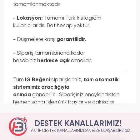
tamamlanmaktadır
- Lokasyon:
Tamamı Türk Instagram
kullanıcılarıdır. Bot hesap yoktur.
-
Düşmelere karşı
garantilidir.
-
Sipariş tamamlanana kadar
hesabınız
herkese açık
olmalıdır.
Tüm
IG Beğeni
siparişleriniz,
tam otomatik
sistemimiz aracılığıyla
anında
gönderilir . Siparişiniz onaylandıktan
hemen sonra işleminiz başlar ve dakikalar
içinde tamamlanır. Sosyal medya
hizmetlerinde anında teslimatın hepimiz için
DESTEK KANALLARIMIZ!
çok önemli olduğunu biliyoruz. Bu bilinçle
AKTIF DESTEK KANALLARIMIZDAN BIZE ULAŞABILIRSINIZ.
hareket ederek size özel geliştirdiğimiz
otomatik sistemin keyfini çıkaracaksınız. Ayrıca,