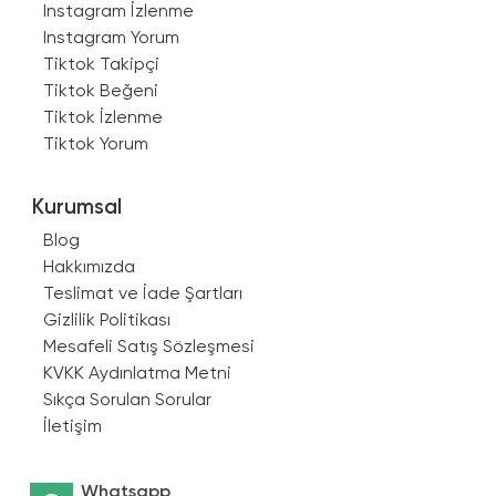
Instagram İzlenme
belirtmekte. Instagram'ın algoritması her
Instagram Yorum
değiştiğinde beğeni kazanmak da zorlaştığı
Tiktok Takipçi
için “
Instagram beğeni satın al
” gibi ihtiyaçlar
Tiktok Beğeni
da giderek artmaktadır.
Tiktok İzlenme
Tiktok Yorum
Kurumsal
Blog
Hakkımızda
Teslimat ve İade Şartları
Gizlilik Politikası
Mesafeli Satış Sözleşmesi
KVKK Aydınlatma Metni
Sıkça Sorulan Sorular
İletişim
Whatsapp