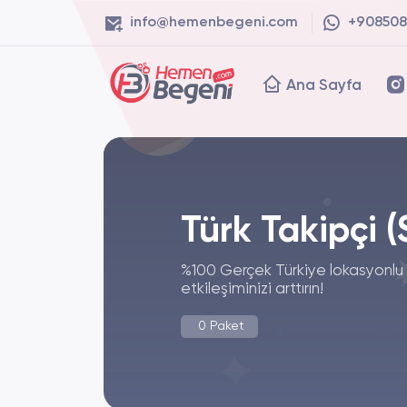
info@hemenbegeni.com
+908508
Ana Sayfa
Türk Takipçi (
%100 Gerçek Türkiye lokasyonlu
etkileşiminizi arttırın!
0 Paket