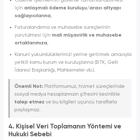
Ödeme işlemlerinin güvenle tamamlanabilmesi
için
anlaşmalı ödeme kuruluşu/aracı altyapı
sağlayıcılarına
,
Faturalandırma ve muhasebe süreçlerinin
yürütülmesi için
mali müşavirlik ve muhasebe
ortaklarımıza
,
Kanuni yükümlülüklerimizi yerine getirmek amacıyla
yetkili kamu kurum ve kuruluşlarına (BTK, Gelir
İdaresi Başkanlığı, Mahkemeler vb.).
Önemli Not:
Platformumuz, hizmet süreçlerinde
sosyal medya hesaplarınızın şifresini kesinlikle
talep etmez
ve bu bilgileri üçüncü taraflarla
paylaşmaz.
4. Kişisel Veri Toplamanın Yöntemi ve
Hukuki Sebebi