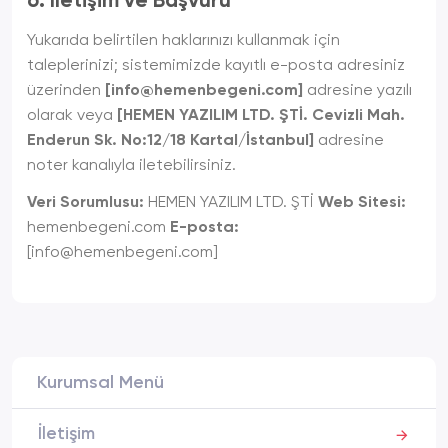
6. İletişim ve Başvuru
Yukarıda belirtilen haklarınızı kullanmak için
taleplerinizi; sistemimizde kayıtlı e-posta adresiniz
üzerinden
[
info@hemenbegeni.com
]
adresine yazılı
olarak veya
[HEMEN YAZILIM LTD. ŞTİ. Cevizli Mah.
Enderun Sk. No:12/18 Kartal/İstanbul]
adresine
noter kanalıyla iletebilirsiniz.
Veri Sorumlusu:
HEMEN YAZILIM LTD. ŞTİ
Web Sitesi:
hemenbegeni.com
E-posta:
[
info@hemenbegeni.com
]
Kurumsal Menü
İletişim