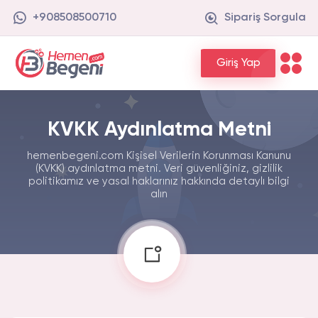
+908508500710
Sipariş Sorgula
Giriş Yap
KVKK Aydınlatma Metni
hemenbegeni.com Kişisel Verilerin Korunması Kanunu
(KVKK) aydınlatma metni. Veri güvenliğiniz, gizlilik
politikamız ve yasal haklarınız hakkında detaylı bilgi
alın