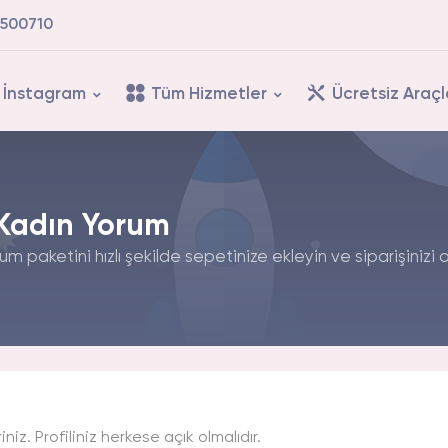
500710
İnstagram
Tüm Hizmetler
Ücretsiz Araçl
 Kadın Yorum
um paketini hızlı şekilde sepetinize ekleyin ve siparişinizi 
iniz. Profiliniz herkese açık olmalıdır.