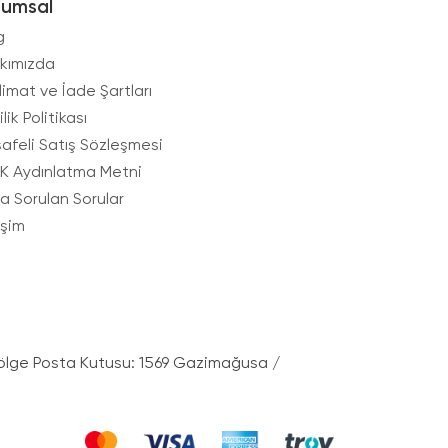
rumsal
g
kımızda
limat ve İade Şartları
ilik Politikası
afeli Satış Sözleşmesi
K Aydınlatma Metni
ça Sorulan Sorular
işim
ölge Posta Kutusu: 1569 Gazimağusa /