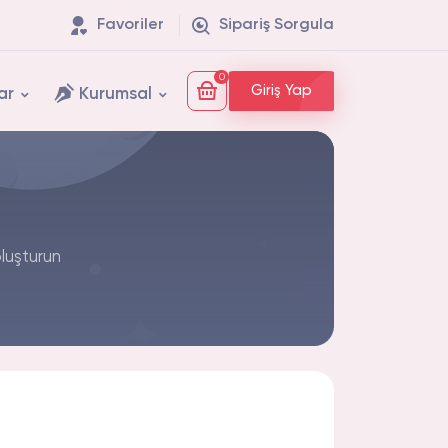
Favoriler
Sipariş Sorgula
0
Giriş Yap
ar
Kurumsal
oluşturun