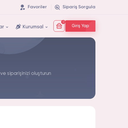
Favoriler
Sipariş Sorgula
0
Giriş Yap
ar
Kurumsal
e siparişinizi oluşturun