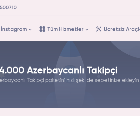
500710
İnstagram
Tüm Hizmetler
Ücretsiz Araçl
4.000 Azerbaycanlı Takipçi
baycanlı Takipçi paketini hızlı şekilde sepetinize ekleyin v