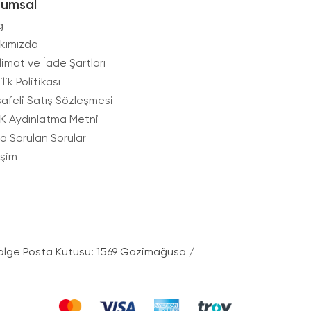
rumsal
g
kımızda
limat ve İade Şartları
ilik Politikası
afeli Satış Sözleşmesi
K Aydınlatma Metni
ça Sorulan Sorular
işim
ölge Posta Kutusu: 1569 Gazimağusa /