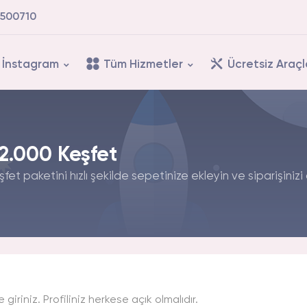
500710
İnstagram
Tüm Hizmetler
Ücretsiz Araçl
2.000 Keşfet
et paketini hızlı şekilde sepetinize ekleyin ve siparişinizi
giriniz. Profiliniz herkese açık olmalıdır.