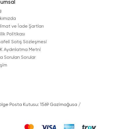
rumsal
g
kımızda
limat ve İade Şartları
ilik Politikası
afeli Satış Sözleşmesi
K Aydınlatma Metni
ça Sorulan Sorular
işim
ölge Posta Kutusu: 1569 Gazimağusa /