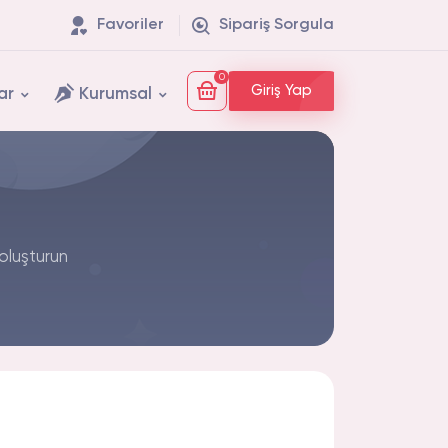
Favoriler
Sipariş Sorgula
0
Giriş Yap
ar
Kurumsal
 oluşturun