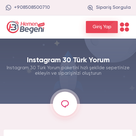
+908508500710
Sipariş Sorgula
Giriş Yap
Instagram 30 Türk Yorum
Instagram 30 Türk Yorum paketini hızlı şekilde sepetinize
ekleyin ve siparişinizi oluşturun