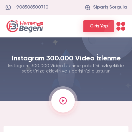
+908508500710
Sipariş Sorgula
Giriş Yap
Instagram 300.000 Video İzlenme
Instagram 300.000 Video İzlenme paketini hızlı şekilde
sepetinize ekleyin ve siparişinizi oluşturun