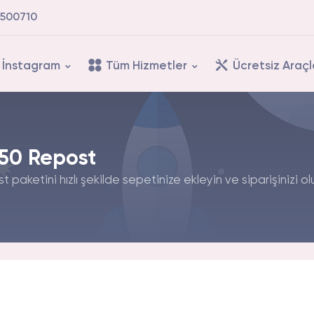
500710
İnstagram
Tüm Hizmetler
Ücretsiz Araçl
50 Repost
paketini hızlı şekilde sepetinize ekleyin ve siparişinizi ol