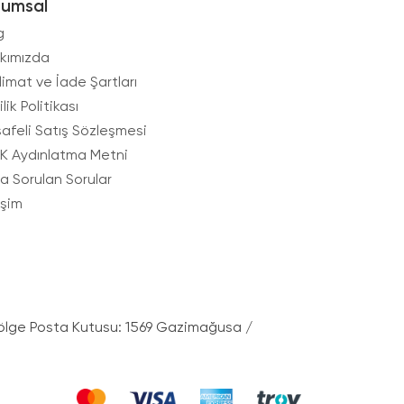
rumsal
g
kımızda
limat ve İade Şartları
ilik Politikası
afeli Satış Sözleşmesi
K Aydınlatma Metni
ça Sorulan Sorular
işim
ölge Posta Kutusu: 1569 Gazimağusa /