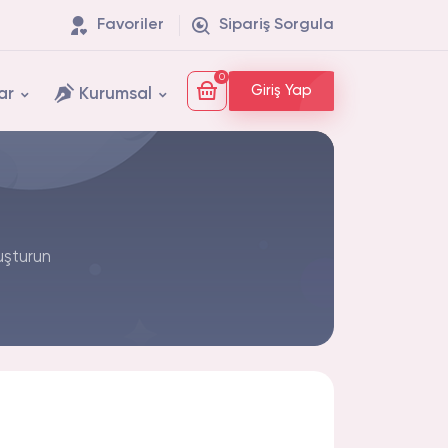
Favoriler
Sipariş Sorgula
0
Giriş Yap
ar
Kurumsal
uşturun