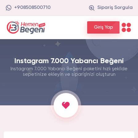
+908508500710
Sipariş Sorgula
Giriş Yap
Instagram 7.000 Yabancı Beğeni
Instagram 7.000 Yabancı Beğeni paketini hızlı şekilde
sepetinize ekleyin ve siparişinizi oluşturun