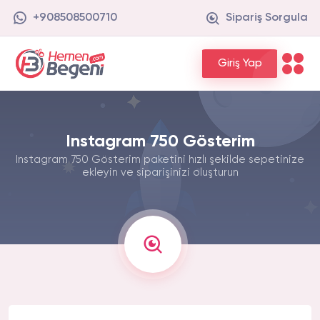
+908508500710
Sipariş Sorgula
Giriş Yap
Instagram 750 Gösterim
Instagram 750 Gösterim paketini hızlı şekilde sepetinize
ekleyin ve siparişinizi oluşturun