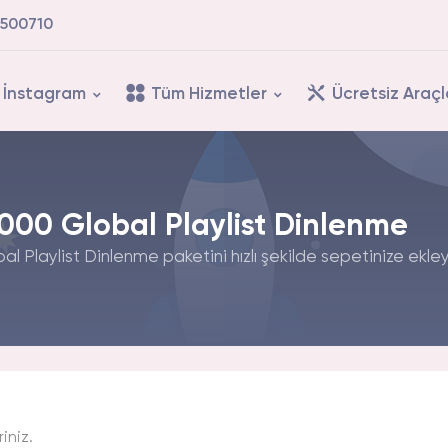
500710
İnstagram
Tüm Hizmetler
Ücretsiz Araçl
.000 Global Playlist Dinlenme
l Playlist Dinlenme paketini hızlı şekilde sepetinize ekleyi
riniz.