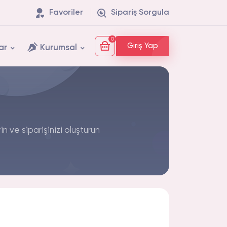
Favoriler
Sipariş Sorgula
0
Giriş Yap
ar
Kurumsal
n ve siparişinizi oluşturun