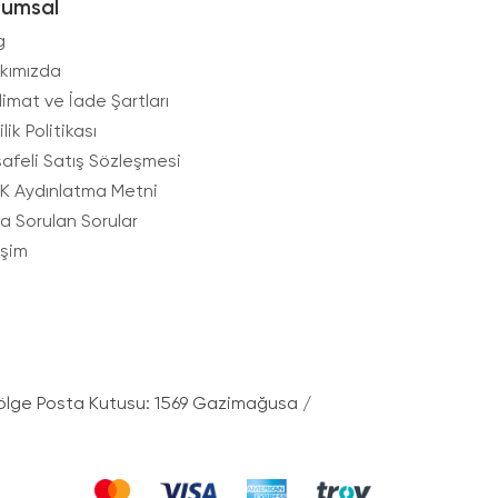
rumsal
g
kımızda
limat ve İade Şartları
ilik Politikası
afeli Satış Sözleşmesi
K Aydınlatma Metni
ça Sorulan Sorular
işim
ölge Posta Kutusu: 1569 Gazimağusa /