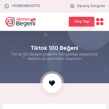
+908508500710
Sipariş Sorgula
Giriş Yap
Tiktok 100 Beğeni
Tiktok 100 Beğeni paketini hızlı şekilde sepetinize
ekleyin ve siparişinizi oluşturun