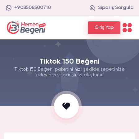
+908508500710
Sipariş Sorgula
Giriş Yap
Tiktok 150 Beğeni
Tiktok 150 Beğeni paketini hızlı şekilde sepetinize
ekleyin ve siparişinizi oluşturun