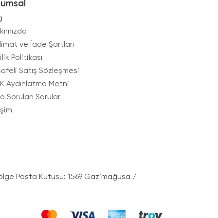
rumsal
g
kımızda
limat ve İade Şartları
ilik Politikası
afeli Satış Sözleşmesi
K Aydınlatma Metni
ça Sorulan Sorular
işim
ölge Posta Kutusu: 1569 Gazimağusa /