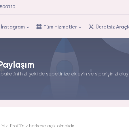
500710
İnstagram
Tüm Hizmetler
Ücretsiz Araçl
 Paylaşım
aketini hızlı şekilde sepetinize ekleyin ve siparişinizi oluş
iniz. Profiliniz herkese açık olmalıdır.