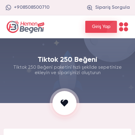
+908508500710
Sipariş Sorgula
Giriş Yap
Tiktok 250 Beğeni
Tiktok 250 Beğeni paketini hızlı şekilde sepetinize
ekleyin ve siparişinizi oluşturun