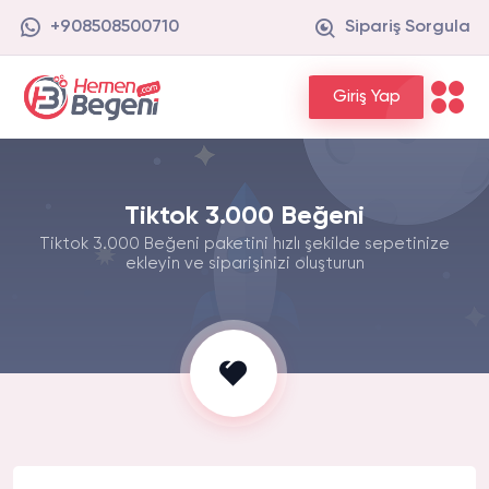
+908508500710
Sipariş Sorgula
Giriş Yap
Tiktok 3.000 Beğeni
Tiktok 3.000 Beğeni paketini hızlı şekilde sepetinize
ekleyin ve siparişinizi oluşturun