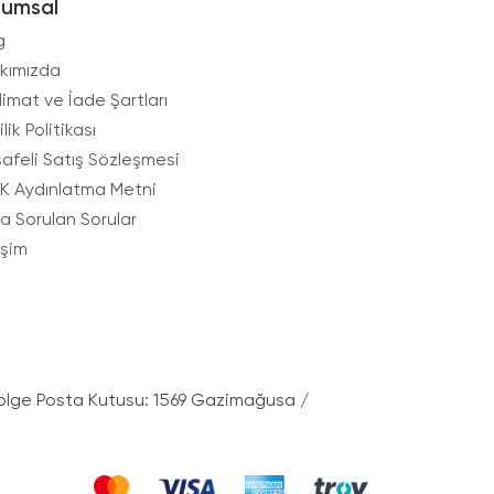
rumsal
g
kımızda
limat ve İade Şartları
ilik Politikası
afeli Satış Sözleşmesi
K Aydınlatma Metni
ça Sorulan Sorular
işim
ölge Posta Kutusu: 1569 Gazimağusa /