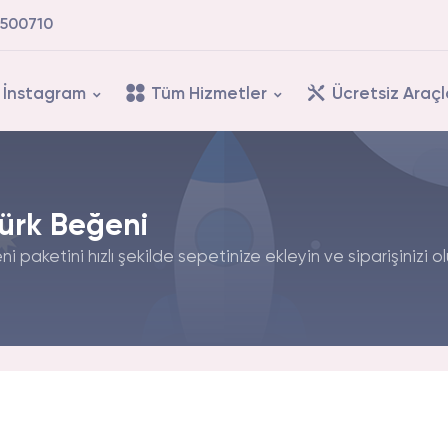
500710
İnstagram
Tüm Hizmetler
Ücretsiz Araçl
Türk Beğeni
i paketini hızlı şekilde sepetinize ekleyin ve siparişinizi o