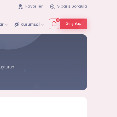
Favoriler
Sipariş Sorgula
0
Giriş Yap
ar
Kurumsal
luşturun