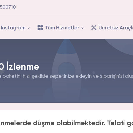
500710
İnstagram
Tüm Hizmetler
Ücretsiz Araçl
00 İzlenme
paketini hızlı şekilde sepetinize ekleyin ve siparişinizi olu
enmelerde düşme olabilmektedir. Telafi g