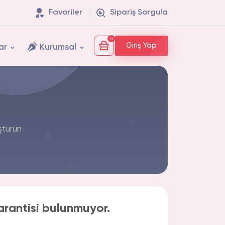
Favoriler
Sipariş Sorgula
0
Giriş Yap
ar
Kurumsal
şturun
arantisi bulunmuyor.