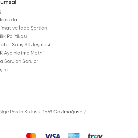
rumsal
g
kımızda
limat ve İade Şartları
ilik Politikası
afeli Satış Sözleşmesi
K Aydınlatma Metni
ça Sorulan Sorular
işim
ölge Posta Kutusu: 1569 Gazimağusa /