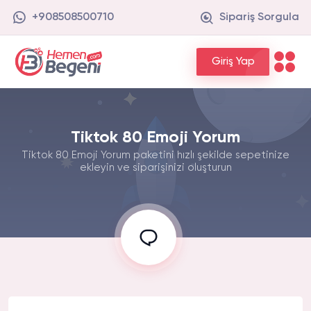
+908508500710
Sipariş Sorgula
Giriş Yap
Tiktok 80 Emoji Yorum
Tiktok 80 Emoji Yorum paketini hızlı şekilde sepetinize
ekleyin ve siparişinizi oluşturun