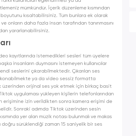
farklı kullanıcıları eğlendirmesi ya da
tiketlemeniz mümkündür. İçerik düzenleme kısmından
o boyutunu kısaltabilirsiniz. Tüm bunlara ek olarak
 ve onların daha fazla insan tarafından tanınmasını
n yararlanabilirsiniz.
arı
ideo kayıtlarında istemedikleri sesleri tüm üyelere
başka insanların duymasını istemeyen kullanıcılar
di seslerini çıkarabilmektedir. Çıkarılan ses
i konabilmekte ya da video sessiz formatta
ok üzerinden orijinal ses yok etmek için birkaç basit
iktok uygulaması yükleyen kişilerin telefonlarından
n erişimine izin verildikten sonra kamera erişimi de
ilmelidir. Sonraki adımda Tiktok üzerinden sesin
t kısmında yer alan müzik notası bulunmalı ve makas
 doğru sürüklendiği zaman 15 saniyelik bir ses