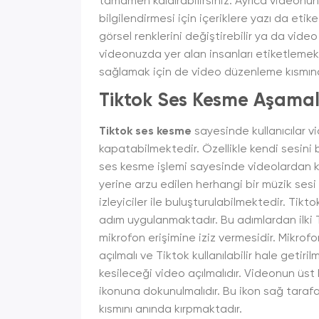
tamamen kaldırabilirsiniz. Ayrıca videonun 
bilgilendirmesi için içeriklere yazı da e
görsel renklerini değiştirebilir ya da vide
videonuzda yer alan insanları etiketlemek
sağlamak için de video düzenleme kısmında
Tiktok Ses Kesme Aşamal
Tiktok ses kesme
sayesinde kullanıcılar v
kapatabilmektedir. Özellikle kendi sesini 
ses kesme işlemi sayesinde videolardan ken
yerine arzu edilen herhangi bir müzik ses
izleyiciler ile buluşturulabilmektedir. Tikt
adım uygulanmaktadır. Bu adımlardan ilki T
mikrofon erişimine iziz vermesidir. Mikrofo
açılmalı ve Tiktok kullanılabilir hale getir
kesileceği video açılmalıdır. Videonun üs
ikonuna dokunulmalıdır. Bu ikon sağ tarafa
kısmını anında kırpmaktadır.