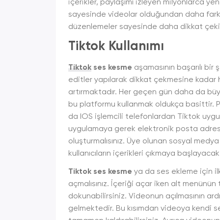
içerikler, paylaşımı izleyen milyonlarca y
sayesinde videolar olduğundan daha farklı 
düzenlemeler sayesinde daha dikkat çekic
Tiktok Kullanımı
Tiktok
ses kesme
aşamasının başarılı bir 
editler yapılarak dikkat çekmesine kadar 
artırmaktadır. Her geçen gün daha da büyü
bu platformu kullanmak oldukça basittir. Pl
da IOS işlemcili telefonlardan Tiktok uyg
uygulamaya gerek elektronik posta adresi
oluşturmalısınız. Üye olunan sosyal medya
kullanıcıların içerikleri çıkmaya başlayacakt
Tiktok ses kesme
ya da ses ekleme için i
açmalısınız. İçeriği açar iken alt menünü
dokunabilirsiniz. Videonun açılmasının ar
gelmektedir. Bu kısımdan videoya kendi ses