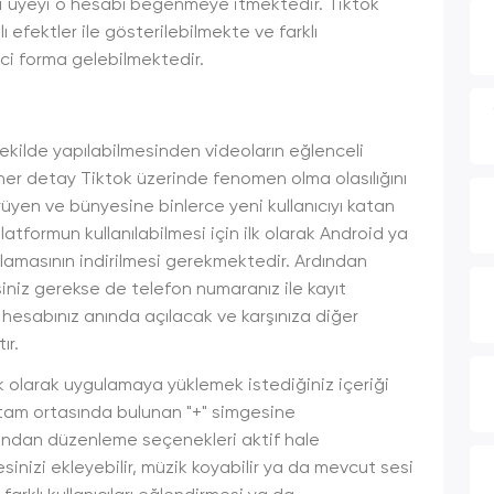
eni üyeyi o hesabı beğenmeye itmektedir. Tiktok
efektler ile gösterilebilmekte ve farklı
i forma gelebilmektedir.
şekilde yapılabilmesinden videoların eğlenceli
her detay Tiktok üzerinde fenomen olma olasılığını
yen ve bünyesine binlerce yeni kullanıcıyı katan
atformun kullanılabilmesi için ilk olarak Android ya
ulamasının indirilmesi gerekmektedir. Ardından
niz gerekse de telefon numaranız ile kayıt
 hesabınız anında açılacak ve karşınıza diğer
ır.
lk olarak uygulamaya yüklemek istediğiniz içeriği
n tam ortasında bulunan "+" simgesine
dından düzenleme seçenekleri aktif hale
inizi ekleyebilir, müzik koyabilir ya da mevcut sesi