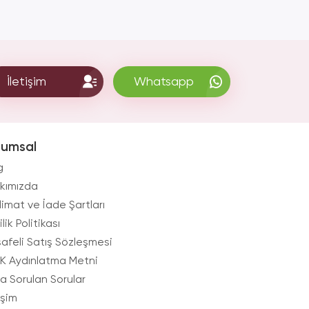
İletişim
Whatsapp
rumsal
g
kımızda
limat ve İade Şartları
ilik Politikası
afeli Satış Sözleşmesi
K Aydınlatma Metni
ça Sorulan Sorular
işim