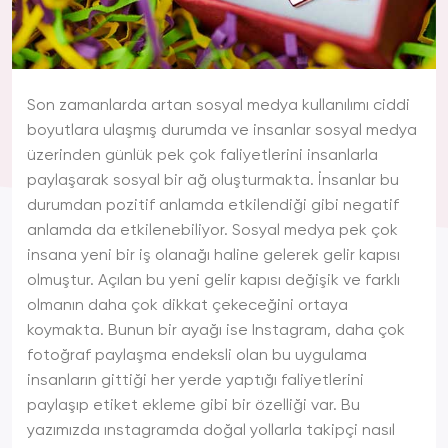
Son zamanlarda artan sosyal medya kullanılımı ciddi
boyutlara ulaşmış durumda ve insanlar sosyal medya
üzerinden günlük pek çok faliyetlerini insanlarla
paylaşarak sosyal bir ağ oluşturmakta. İnsanlar bu
durumdan pozitif anlamda etkilendiği gibi negatif
anlamda da etkilenebiliyor. Sosyal medya pek çok
insana yeni bir iş olanağı haline gelerek gelir kapısı
olmuştur. Açılan bu yeni gelir kapısı değişik ve farklı
olmanın daha çok dikkat çekeceğini ortaya
koymakta. Bunun bir ayağı ise Instagram, daha çok
fotoğraf paylaşma endeksli olan bu uygulama
insanların gittiği her yerde yaptığı faliyetlerini
paylaşıp etiket ekleme gibi bir özelliği var. Bu
yazımızda ınstagramda doğal yollarla takipçi nasıl