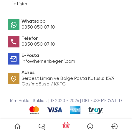
İletişim
Whatsapp
0850 850 07 10
Telefon
0850 850 07 10
E-Posta
info@hemenbegeni.com
Adres
Serbest Liman ve Bölge Posta Kutusu: 1569
Gazimağusa / KKTC
Tüm Hakları Saklıdır. | © 2020 - 2026 | DIGIFUSE MEDYA LTD.