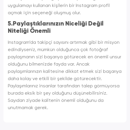
uygulamayı kullanan kişilerin bir Instagram profil
açmak için seçeneği oluşmuş olur.
5.Paylaştıklarınızın Niceliği Değil
Niteliği Önemli
Instagram’da takipçi sayısını artırmak gibi bir misyon
edindiyseniz, mümkün olduğunca çok fotoğraf
paylaşmanın sizi başarıya götürecek en önemli unsur
olduğunu bilmenizde fayda var. Ancak
paylaşımlarınızın kalitesine dikkat etmek sizi başarıya
daha kolay ve etkili bir şekilde götürecektir.
Paylaşımlarınız insanlar tarafından talep görmüyorsa
burada eksik bir şey olduğunu düşünebilirsiniz.
Sayıdan ziyade kalitenin önemli olduğunu da
unutmamak gerek.