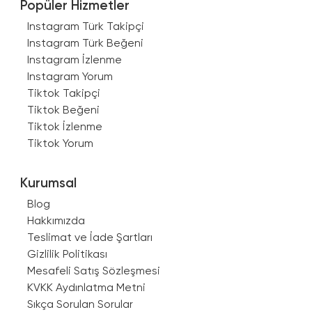
Popüler Hizmetler
Instagram Türk Takipçi
Instagram Türk Beğeni
Instagram İzlenme
Instagram Yorum
Tiktok Takipçi
Tiktok Beğeni
Tiktok İzlenme
Tiktok Yorum
Kurumsal
Blog
Hakkımızda
Teslimat ve İade Şartları
Gizlilik Politikası
Mesafeli Satış Sözleşmesi
KVKK Aydınlatma Metni
Sıkça Sorulan Sorular