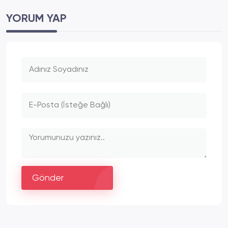
YORUM YAP
Gönder