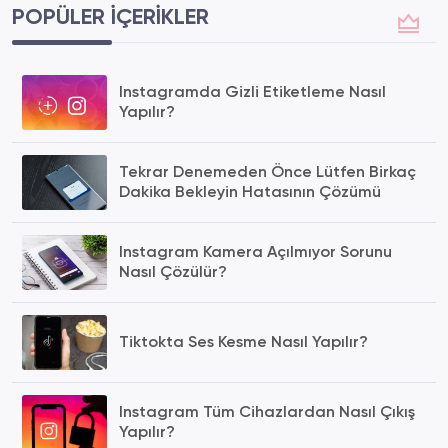
POPÜLER İÇERIKLER
Instagramda Gizli Etiketleme Nasıl
Yapılır?
Tekrar Denemeden Önce Lütfen Birkaç
Dakika Bekleyin Hatasının Çözümü
Instagram Kamera Açılmıyor Sorunu
Nasıl Çözülür?
Tiktokta Ses Kesme Nasıl Yapılır?
Instagram Tüm Cihazlardan Nasıl Çıkış
Yapılır?